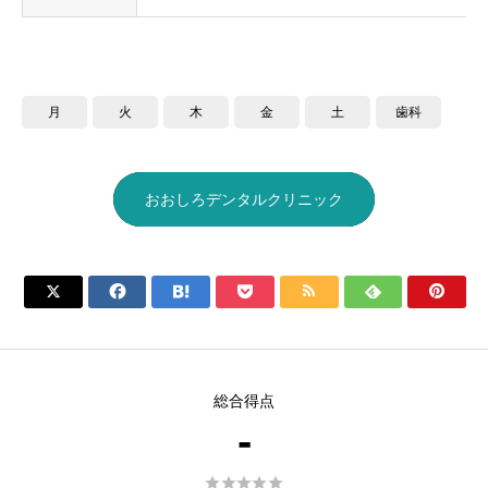
月
火
木
金
土
歯科
おおしろデンタルクリニック







総合得点
-




