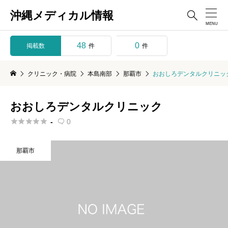
沖縄メディカル情報

48
0
掲載数
件
件
クリニック・病院
本島南部
那覇市
おおしろデンタルクリニッ
おおしろデンタルクリニック





-
0

那覇市