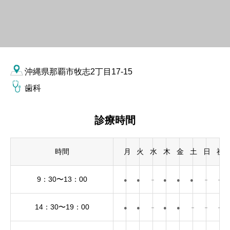
沖縄県那覇市牧志2丁目17-15
歯科
診療時間
時間
月
火
水
木
金
土
日
祝
9：30〜13：00
●
●
－
●
●
●
－
－
14：30〜19：00
●
●
－
●
●
－
－
－