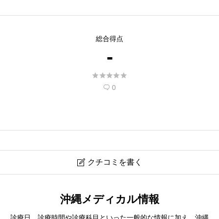
総合得点
-





0

クチコミを書く

おっぱ歯科医院
沖縄メディカル情報
診療日、診療時間や診療科目といった一般的な情報に加え、沖縄