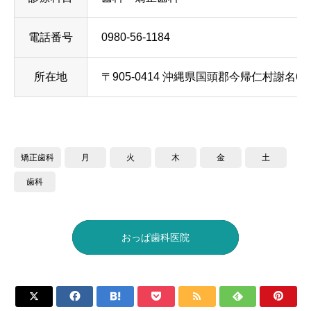
電話番号
0980-56-1184
所在地
〒905-0414 沖縄県国頭郡今帰仁村謝名62
矯正歯科
月
火
木
金
土
歯科
おっぱ歯科医院






