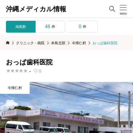
沖縄メディカル情報

48
0
掲載数
件
件
クリニック・病院
本島北部
今帰仁村
おっぱ歯科医院
おっぱ歯科医院





-
0

今帰仁村