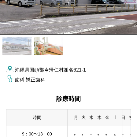
沖縄県国頭郡今帰仁村謝名621-1
歯科 矯正歯科
診療時間
時間
月
火
水
木
金
土
日
祝
9：00〜13：00
●
●
－
●
●
▲
－
－