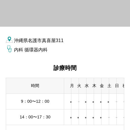
沖縄県名護市真喜屋311
内科 循環器内科
診療時間
時間
月
火
水
木
金
土
日
祝
9：00〜12：00
●
－
●
●
●
●
－
－
14：00〜17：30
●
●
●
●
●
－
－
－