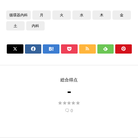
循環器内科
月
火
水
木
金
土
内科







総合得点
-





0
