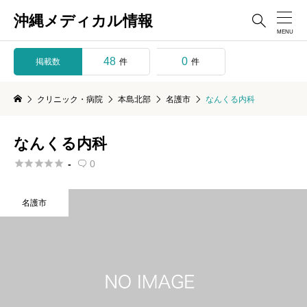
沖縄メディカル情報

48
0
掲載数
件
件
クリニック・病院
本島北部
名護市
なんくる内科
なんくる内科





-
0

名護市