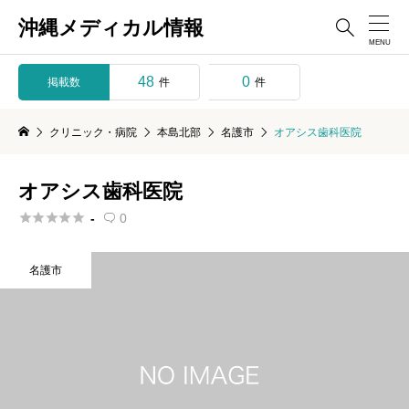
沖縄メディカル情報

48
0
掲載数
件
件
クリニック・病院
本島北部
名護市
オアシス歯科医院
オアシス歯科医院





-
0

名護市