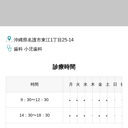
沖縄県名護市東江1丁目25-14
歯科 小児歯科
診療時間
時間
月
火
水
木
金
土
日
祝
9：30〜12：30
●
●
●
－
●
●
－
－
14：30〜18：30
●
●
●
－
●
●
－
－