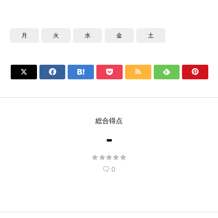
月
火
水
金
土







総合得点
-





0
