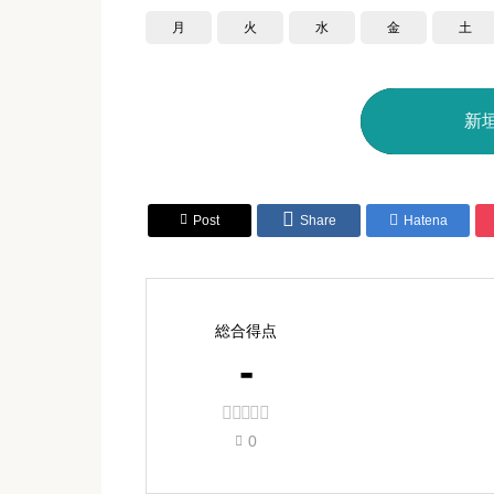
月
火
水
金
土
新



Post
Share
Hatena
総合得点
-





0
