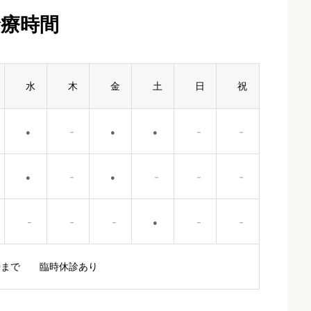
診療時間
水
木
金
土
日
祝
●
－
●
●
－
－
●
－
●
－
－
－
－
－
－
●
－
－
16:00まで 臨時休診あり