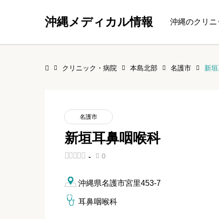
沖縄メディカル情報
沖縄のクリニ
クリニック・病院
本島北部
名護市
新垣
名護市
新垣耳鼻咽喉科





0
-

沖縄県名護市宮里453-7
耳鼻咽喉科