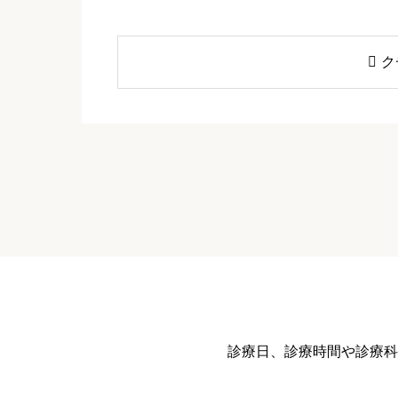

ク
新垣耳鼻咽喉科
ニックネーム
必須
クチコミのタイトル
必須
診療日、診療時間や診療科