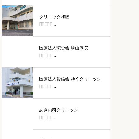
クリニック和睦





-
医療法人琉心会 勝山病院





-
医療法人賢信会 ゆうクリニック





-
あき内科クリニック





-