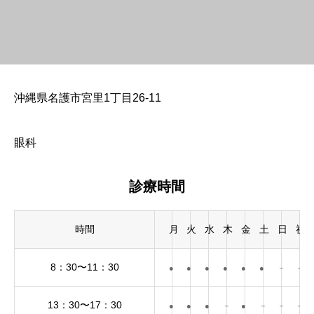
沖縄県名護市宮里1丁目26-11
眼科
診療時間
時間
月
火
水
木
金
土
日
祝
8：30〜11：30
●
●
●
●
●
●
－
－
13：30〜17：30
●
●
●
－
●
－
－
－