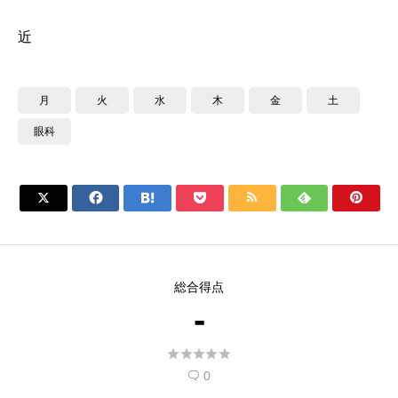
近
月
火
水
木
金
土
眼科







総合得点
-





0
