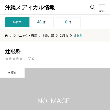
沖縄メディカル情報

48
0
掲載数
件
件
クリニック・病院
本島北部
名護市
辻眼科
辻眼科





-
0

名護市